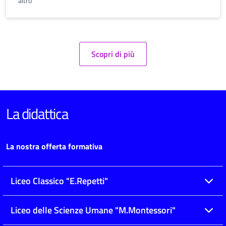
altro
Scopri di più
La didattica
La nostra offerta formativa
Liceo Classico "E.Repetti"
Liceo delle Scienze Umane "M.Montessori"