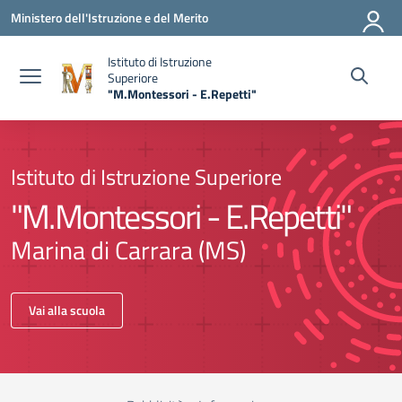
Vai ai contenuti
Vai al menu di navigazione
Vai al footer
Ministero dell'Istruzione e del Merito
Istituto di Istruzione
Superiore
"M.Montessori - E.Repetti"
Istituto di Istruzione Superiore
"M.Montessori - E.Repetti"
Marina di Carrara (MS)
Vai alla scuola