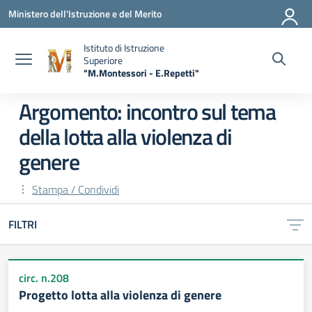
Vai ai contenuti
Vai al menu di navigazione
Vai al footer
Ministero dell'Istruzione e del Merito
Istituto di Istruzione
Superiore
"M.Montessori - E.Repetti"
— Visita la pagina iniziale della scuola
Argomento: incontro sul tema
della lotta alla violenza di
genere
Stampa / Condividi
FILTRI
circ. n.208
Progetto lotta alla violenza di genere