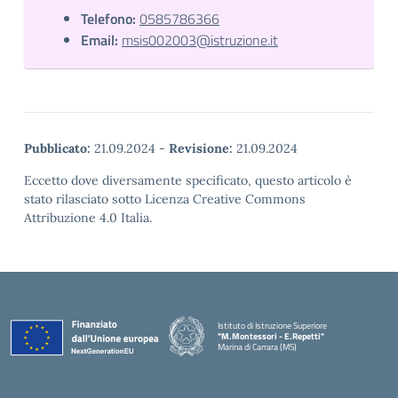
Telefono:
0585786366
Email:
msis002003@istruzione.it
Pubblicato:
21.09.2024
-
Revisione:
21.09.2024
Eccetto dove diversamente specificato, questo articolo è
stato rilasciato sotto Licenza Creative Commons
Attribuzione 4.0 Italia.
Istituto di Istruzione Superiore
"M.Montessori - E.Repetti"
Marina di Carrara (MS)
— Visita la pagina iniziale della scuola