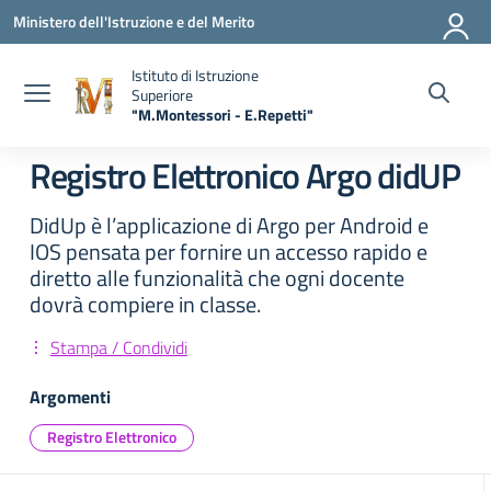
Vai ai contenuti
Vai al menu di navigazione
Vai al footer
Ministero dell'Istruzione e del Merito
Istituto di Istruzione
Superiore
"M.Montessori - E.Repetti"
— Visita la pagina iniziale della scuola
Registro Elettronico Argo didUP
DidUp è l’applicazione di Argo per Android e
IOS pensata per fornire un accesso rapido e
diretto alle funzionalità che ogni docente
dovrà compiere in classe.
Stampa / Condividi
Argomenti
Registro Elettronico