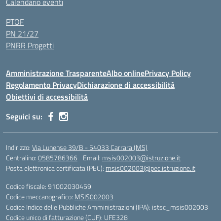
Calendario eventi
PTOF
PN 21/27
PNRR Progetti
Amministrazione Trasparente
Albo online
Privacy Policy
Regolamento Privacy
Dichiarazione di accessibilità
Obiettivi di accessibilità
Seguici su:
Indirizzo:
Via Lunense 39/B - 54033 Carrara (MS)
Centralino:
0585786366
Email:
msis002003@istruzione.it
Posta elettronica certificata (PEC):
msis002003@pec.istruzione.it
Codice fiscale: 91002030459
Codice meccanografico:
MSIS002003
Codice Indice delle Pubbliche Amministrazioni (IPA): istsc_msis002003
Codice unico di fatturazione (CUF): UFE328