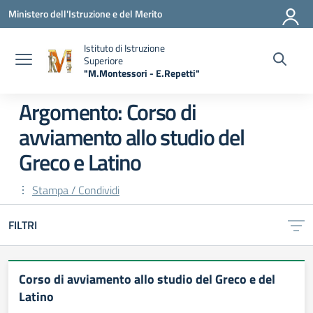
Vai ai contenuti
Vai al menu di navigazione
Vai al footer
Ministero dell'Istruzione e del Merito
Istituto di Istruzione
Superiore
"M.Montessori - E.Repetti"
— Visita la pagina iniziale della scuola
Argomento: Corso di
avviamento allo studio del
Greco e Latino
Stampa / Condividi
FILTRI
Corso di avviamento allo studio del Greco e del
Latino