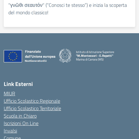
"γνῶθι σεαυτόν" (“Conosci te stesso”) e inizia la scoperta
del mondo classico!
Istituto di Istruzione Superiore
"M.Montessori - E.Repetti"
Marina di Carrara (MS)
— Visita la pagina iniziale della scuola
Link Esterni
MIUR
Ufficio Scolastico Regionale
Ufficio Scolastico Territoriale
Scuola in Chiaro
Iscrizioni On Line
Invalsi
Comune