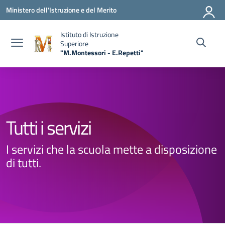
Vai ai contenuti
Vai al menu di navigazione
Vai al footer
Ministero dell'Istruzione e del Merito
Istituto di Istruzione
Superiore
"M.Montessori - E.Repetti"
— Visita la pagina iniziale della scuola
Tutti i servizi
I servizi che la scuola mette a disposizione
di tutti.