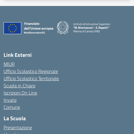
Istituto di Istruzione Superiore
"M.Montessori - E.Repetti"
Marina di Carrara (MS)
— Visita la pagina iniziale della scuola
Link Esterni
MIUR
Ufficio Scolastico Regionale
Ufficio Scolastico Territoriale
Scuola in Chiaro
Iscrizioni On Line
Invalsi
Comune
La Scuola
Presentazione