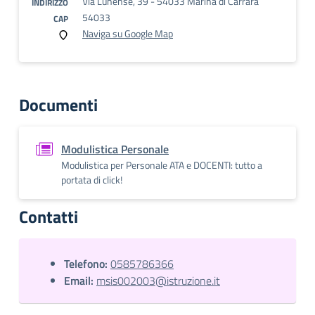
Via Lunense, 39 - 54033 Marina di Carrara
INDIRIZZO
54033
CAP
Naviga su Google Map
Documenti
Modulistica Personale
Modulistica per Personale ATA e DOCENTI: tutto a
portata di click!
Contatti
Telefono:
0585786366
Email:
msis002003@istruzione.it