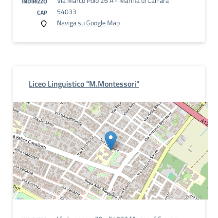
Via Marco Polo 26 A - Marina di Carrara
INDIRIZZO
54033
CAP
Naviga su Google Map
Liceo Linguistico "M.Montessori"