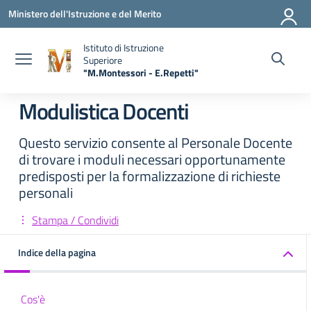
Vai ai contenuti
Vai al menu di navigazione
Vai al footer
Ministero dell'Istruzione e del Merito
Istituto di Istruzione
Superiore
"M.Montessori - E.Repetti"
— Visita la pagina iniziale della scuola
Modulistica Docenti
Questo servizio consente al Personale Docente
di trovare i moduli necessari opportunamente
predisposti per la formalizzazione di richieste
personali
Stampa / Condividi
Indice della pagina
Cos'è