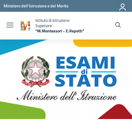
Vai ai contenuti
Vai al menu di navigazione
Vai al footer
Ministero dell'Istruzione e del Merito
Istituto di Istruzione
Superiore
"M.Montessori - E.Repetti"
— Visita la pagina iniziale della scuola