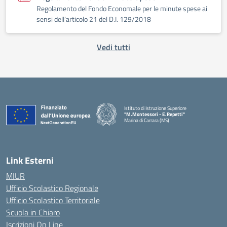
Regolamento del Fondo Economale per le minute spese ai
sensi dell’articolo 21 del D.I. 129/2018
Vedi tutti
Istituto di Istruzione Superiore
"M.Montessori - E.Repetti"
Marina di Carrara (MS)
— Visita la pagina iniziale della scuola
Link Esterni
MIUR
Ufficio Scolastico Regionale
Ufficio Scolastico Territoriale
Scuola in Chiaro
Iscrizioni On Line