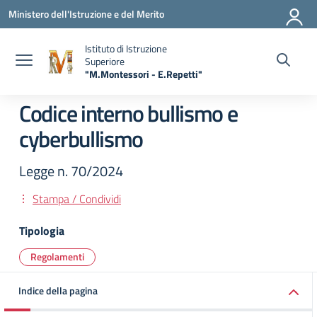
Vai ai contenuti
Vai al menu di navigazione
Vai al footer
Ministero dell'Istruzione e del Merito
Istituto di Istruzione
Superiore
"M.Montessori - E.Repetti"
— Visita la pagina iniziale della scuola
Codice interno bullismo e
cyberbullismo
Legge n. 70/2024
Stampa / Condividi
Tipologia
Regolamenti
Indice della pagina