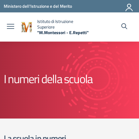
Vai ai contenuti
Vai al menu di navigazione
Vai al footer
Ministero dell'Istruzione e del Merito
Istituto di Istruzione
Superiore
"M.Montessori - E.Repetti"
— Visita la pagina iniziale della scuola
I numeri della scuola
La scuola in numeri