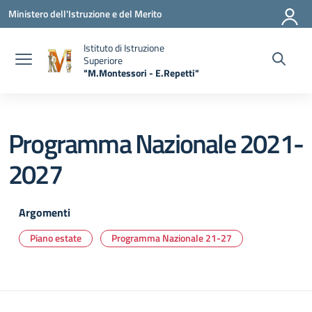
Vai ai contenuti
Vai al menu di navigazione
Vai al footer
Ministero dell'Istruzione e del Merito
Istituto di Istruzione
Superiore
"M.Montessori - E.Repetti"
— Visita la pagina iniziale della scuola
Programma Nazionale 2021-
2027
Argomenti
Piano estate
Programma Nazionale 21-27