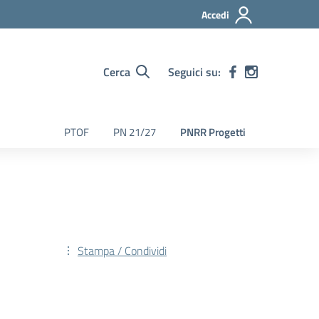
Accedi
Cerca
Seguici su:
PTOF
PN 21/27
PNRR Progetti
Stampa / Condividi