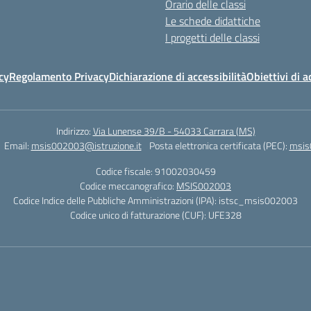
Orario delle classi
Le schede didattiche
I progetti delle classi
cy
Regolamento Privacy
Dichiarazione di accessibilità
Obiettivi di a
Indirizzo:
Via Lunense 39/B - 54033 Carrara (MS)
Email:
msis002003@istruzione.it
Posta elettronica certificata (PEC):
msis
Codice fiscale: 91002030459
Codice meccanografico:
MSIS002003
Codice Indice delle Pubbliche Amministrazioni (IPA): istsc_msis002003
Codice unico di fatturazione (CUF): UFE328