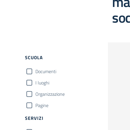
mat
soc
Filtri
SCUOLA
Documenti
I luoghi
Organizzazione
Pagine
SERVIZI