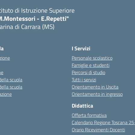
tituto di Istruzione Superiore
M.Montessori - E.Repetti"
rina di Carrara (MS)
Visita la pagina iniziale della scuola
la
I Servizi
zione
Personale scolastico
Famiglie e studenti
ne
Percorsi di studio
della scuola
Tutti i servizi
della scuola
Orientamento in Uscita
azione
Orientamento in ingresso
Didattica
Offerta formativa
Calendario Regione Toscana 2
Orario Ricevimenti Docenti