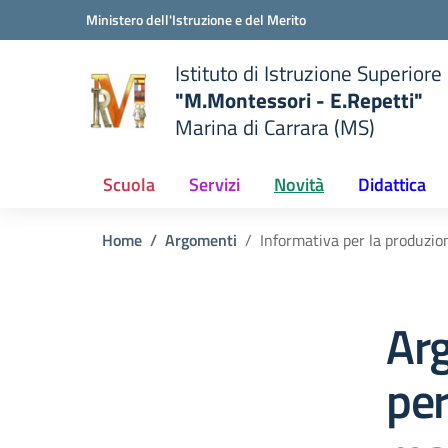
Vai ai contenuti
Vai al menu di navigazione
Vai al footer
Ministero dell'Istruzione e del Merito
Istituto di Istruzione Superiore
"M.Montessori - E.Repetti"
Marina di Carrara (MS)
 della scuola
— Visita la pagina iniziale del
Scuola
Servizi
Novità
Didattica
Home
Argomenti
Informativa per la produzio
Ar
per