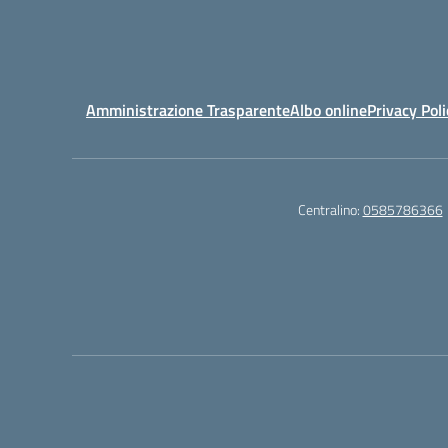
Amministrazione Trasparente
Albo online
Privacy Poli
Centralino:
0585786366