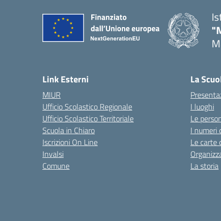
Is
"
Ma
— 
Link Esterni
La Scuo
MIUR
Presenta
Ufficio Scolastico Regionale
I luoghi
Ufficio Scolastico Territoriale
Le perso
Scuola in Chiaro
I numeri 
Iscrizioni On Line
Le carte 
Invalsi
Organizz
Comune
La storia