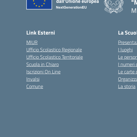
"
Ma
— 
Link Esterni
La Scuo
MIUR
Presenta
Ufficio Scolastico Regionale
I luoghi
Ufficio Scolastico Territoriale
Le perso
Scuola in Chiaro
I numeri 
Iscrizioni On Line
Le carte 
Invalsi
Organizz
Comune
La storia