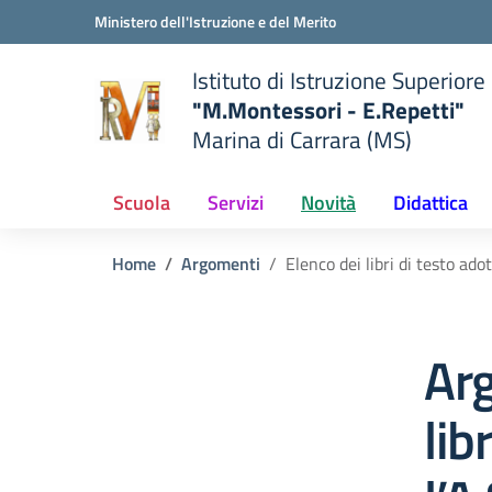
Vai ai contenuti
Vai al menu di navigazione
Vai al footer
Ministero dell'Istruzione e del Merito
Istituto di Istruzione Superiore
"M.Montessori - E.Repetti"
Marina di Carrara (MS)
 della scuola
— Visita la pagina iniziale del
Scuola
Servizi
Novità
Didattica
Home
Argomenti
Elenco dei libri di testo ado
Arg
lib