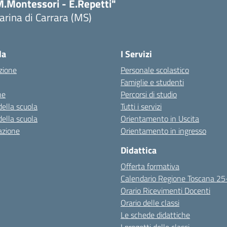
M.Montessori - E.Repetti"
rina di Carrara (MS)
Visita la pagina iniziale della scuola
la
I Servizi
zione
Personale scolastico
Famiglie e studenti
ne
Percorsi di studio
della scuola
Tutti i servizi
della scuola
Orientamento in Uscita
azione
Orientamento in ingresso
Didattica
Offerta formativa
Calendario Regione Toscana 2
Orario Ricevimenti Docenti
Orario delle classi
Le schede didattiche