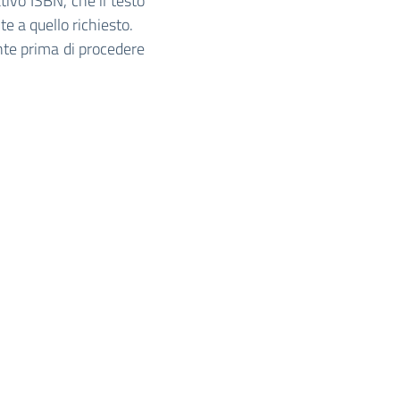
tivo ISBN, che il testo
 a quello richiesto.
nte prima di procedere