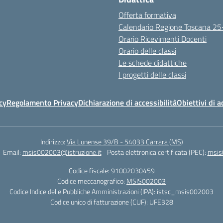
Offerta formativa
Calendario Regione Toscana 2
Orario Ricevimenti Docenti
Orario delle classi
Le schede didattiche
I progetti delle classi
cy
Regolamento Privacy
Dichiarazione di accessibilità
Obiettivi di a
Indirizzo:
Via Lunense 39/B - 54033 Carrara (MS)
Email:
msis002003@istruzione.it
Posta elettronica certificata (PEC):
msis
Codice fiscale: 91002030459
Codice meccanografico:
MSIS002003
Codice Indice delle Pubbliche Amministrazioni (IPA): istsc_msis002003
Codice unico di fatturazione (CUF): UFE328