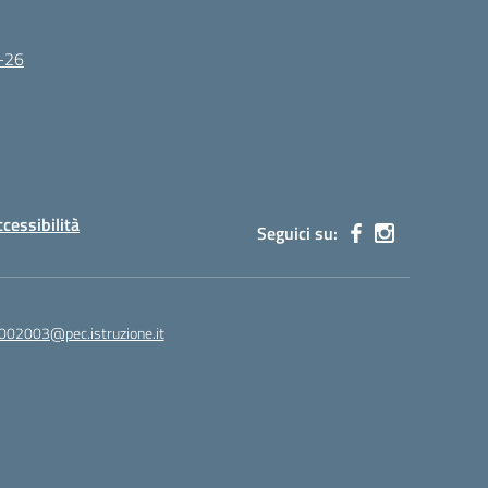
5-26
ccessibilità
Seguici su:
002003@pec.istruzione.it