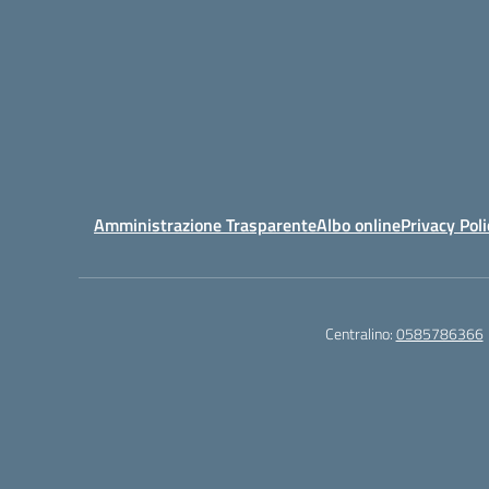
Amministrazione Trasparente
Albo online
Privacy Poli
Centralino:
0585786366