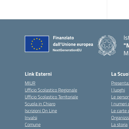
Is
"
Ma
— 
Link Esterni
La Scuo
MIUR
Presenta
Ufficio Scolastico Regionale
I luoghi
Ufficio Scolastico Territoriale
Le perso
Scuola in Chiaro
I numeri 
Iscrizioni On Line
Le carte 
Invalsi
Organizz
Comune
La storia