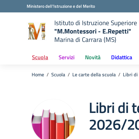
Vai ai contenuti
Vai al menu di navigazione
Vai al footer
Ministero dell'Istruzione e del Merito
Istituto di Istruzione Superiore
"M.Montessori - E.Repetti"
Marina di Carrara (MS)
 della scuola
— Visita la pagina iniziale del
Scuola
Servizi
Novità
Didattica
Home
Scuola
Le carte della scuola
Libri di
Libri di 
2026/2