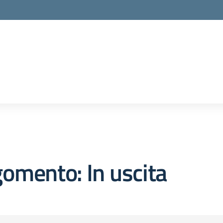
la scuola
omento: In uscita