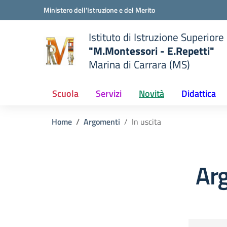
Vai ai contenuti
Vai al menu di navigazione
Vai al footer
Ministero dell'Istruzione e del Merito
Istituto di Istruzione Superiore
"M.Montessori - E.Repetti"
Marina di Carrara (MS)
 della scuola
— Visita la pagina iniziale del
Scuola
Servizi
Novità
Didattica
Home
Argomenti
In uscita
Arg