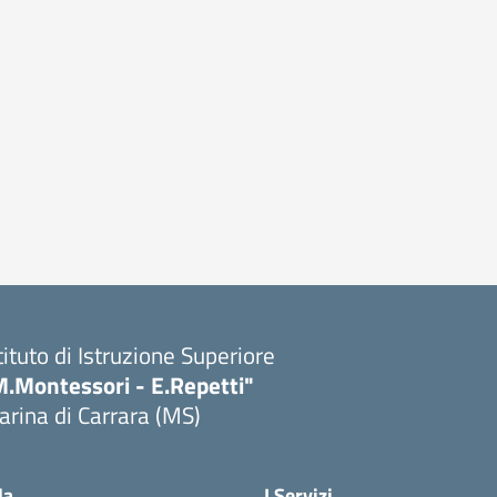
tituto di Istruzione Superiore
M.Montessori - E.Repetti"
rina di Carrara (MS)
Visita la pagina iniziale della scuola
la
I Servizi