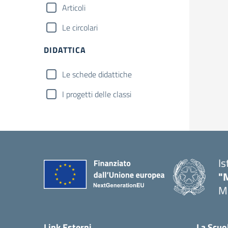
Articoli
Le circolari
DIDATTICA
Le schede didattiche
I progetti delle classi
Is
"
Ma
— 
Link Esterni
La Scuo