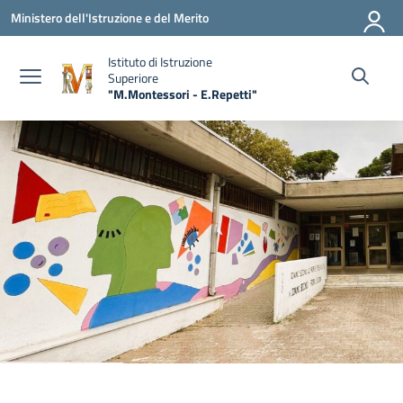
Vai ai contenuti
Vai al menu di navigazione
Vai al footer
Ministero dell'Istruzione e del Merito
Istituto di Istruzione
Superiore
"M.Montessori - E.Repetti"
— Visita la pagina iniziale della scuola