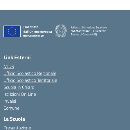
Istituto di Istruzione Superiore
"M.Montessori - E.Repetti"
Marina di Carrara (MS)
— Visita la pagina iniziale della scuola
Link Esterni
MIUR
Ufficio Scolastico Regionale
Ufficio Scolastico Territoriale
Scuola in Chiaro
Iscrizioni On Line
Invalsi
Comune
La Scuola
Presentazione