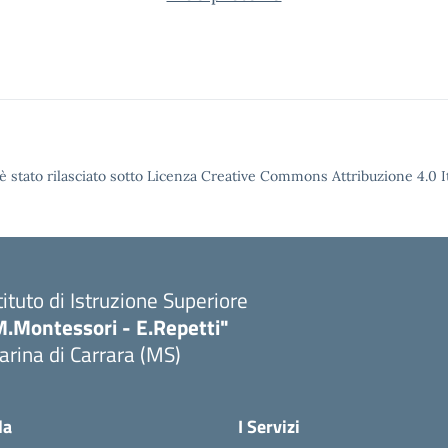
è stato rilasciato sotto Licenza Creative Commons Attribuzione 4.0 It
tituto di Istruzione Superiore
M.Montessori - E.Repetti"
rina di Carrara (MS)
Visita la pagina iniziale della scuola
la
I Servizi