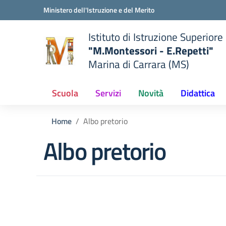
Vai ai contenuti
Vai al menu di navigazione
Vai al footer
Ministero dell'Istruzione e del Merito
Istituto di Istruzione Superiore
"M.Montessori - E.Repetti"
Marina di Carrara (MS)
 della scuola
— Visita la pagina iniziale del
Scuola
Servizi
Novità
Didattica
Home
Albo pretorio
Albo pretorio