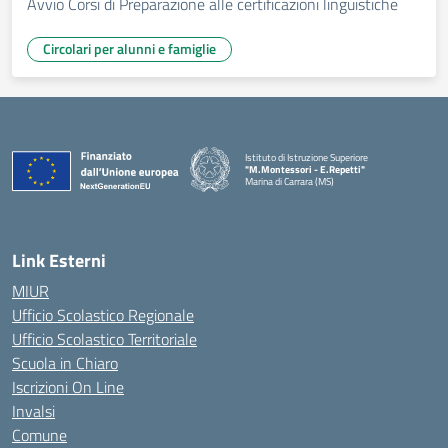
Avvio Corsi di Preparazione alle certificazioni linguistiche
Circolari per alunni e famiglie
Istituto di Istruzione Superiore
"M.Montessori - E.Repetti"
Marina di Carrara (MS)
— Visita la pagina iniziale della scuola
Link Esterni
MIUR
Ufficio Scolastico Regionale
Ufficio Scolastico Territoriale
Scuola in Chiaro
Iscrizioni On Line
Invalsi
Comune