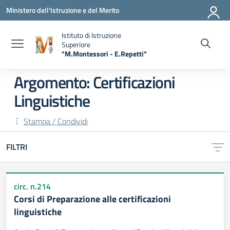
Vai ai contenuti
Vai al menu di navigazione
Vai al footer
Ministero dell'Istruzione e del Merito
Istituto di Istruzione
Superiore
"M.Montessori - E.Repetti"
— Visita la pagina iniziale della scuola
Argomento: Certificazioni
Linguistiche
Stampa / Condividi
FILTRI
circ. n.214
Corsi di Preparazione alle certificazioni
linguistiche