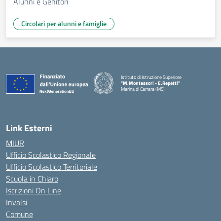
Alunni e Genitori
Circolari per alunni e famiglie
Istituto di Istruzione Superiore
"M.Montessori - E.Repetti"
Marina di Carrara (MS)
— Visita la pagina iniziale della scuola
Link Esterni
MIUR
Ufficio Scolastico Regionale
Ufficio Scolastico Territoriale
Scuola in Chiaro
Iscrizioni On Line
Invalsi
Comune