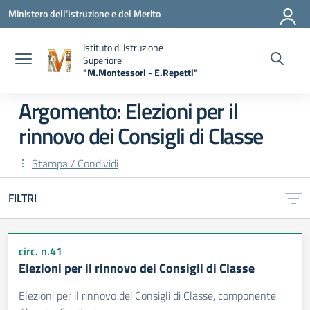
Vai ai contenuti
Vai al menu di navigazione
Vai al footer
Ministero dell'Istruzione e del Merito
Istituto di Istruzione
Superiore
"M.Montessori - E.Repetti"
— Visita la pagina iniziale della scuola
Argomento: Elezioni per il
rinnovo dei Consigli di Classe
Stampa / Condividi
FILTRI
circ. n.41
Elezioni per il rinnovo dei Consigli di Classe
Elezioni per il rinnovo dei Consigli di Classe, componente