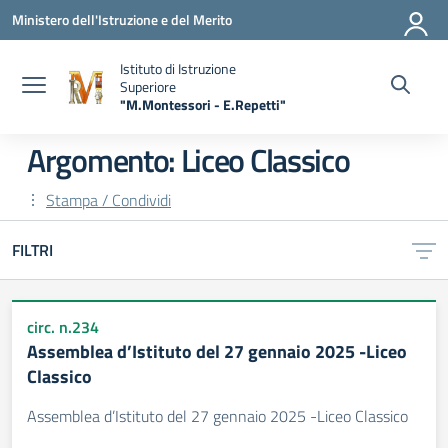
Vai ai contenuti
Vai al menu di navigazione
Vai al footer
Ministero dell'Istruzione e del Merito
Istituto di Istruzione
Superiore
"M.Montessori - E.Repetti"
— Visita la pagina iniziale della scuola
Argomento: Liceo Classico
Stampa / Condividi
FILTRI
circ. n.234
Assemblea d’Istituto del 27 gennaio 2025 -Liceo
Classico
Assemblea d’Istituto del 27 gennaio 2025 -Liceo Classico