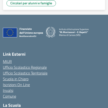
Circolari per alunni e famiglie
Istituto di Istruzione Superiore
"M.Montessori - E.Repetti"
Marina di Carrara (MS)
— Visita la pagina iniziale della scuola
Link Esterni
MIUR
Ufficio Scolastico Regionale
Ufficio Scolastico Territoriale
Scuola in Chiaro
Iscrizioni On Line
Invalsi
Comune
La Scuola