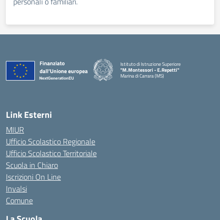
personali o familiari.
Istituto di Istruzione Superiore
"M.Montessori - E.Repetti"
Marina di Carrara (MS)
— Visita la pagina iniziale della scuola
Link Esterni
MIUR
Ufficio Scolastico Regionale
Ufficio Scolastico Territoriale
Scuola in Chiaro
Iscrizioni On Line
Invalsi
Comune
La Scuola