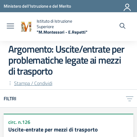
Vai ai contenuti
Vai al menu di navigazione
Vai al footer
Ministero dell'Istruzione e del Merito
Istituto di Istruzione
Superiore
"M.Montessori - E.Repetti"
— Visita la pagina iniziale della scuola
Argomento: Uscite/entrate per
problematiche legate ai mezzi
di trasporto
Stampa / Condividi
FILTRI
circ. n.126
Uscite-entrate per mezzi di trasporto