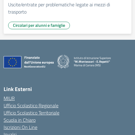
Uscite/entrate per problematiche legate ai mezzi di
trasporto
Circolari per alunni e famiglie
Istituto di Istruzione Superiore
"M.Montessori - E.Repetti"
Marina di Carrara (MS)
— Visita la pagina iniziale della scuola
Link Esterni
MIUR
Ufficio Scolastico Regionale
Ufficio Scolastico Territoriale
Scuola in Chiaro
Iscrizioni On Line
Invalsi