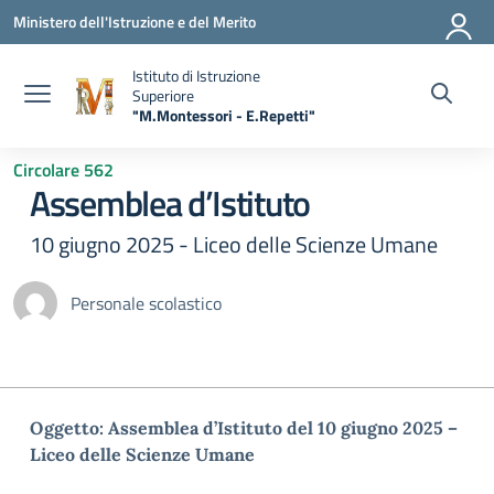
Vai ai contenuti
Vai al menu di navigazione
Vai al footer
Ministero dell'Istruzione e del Merito
Istituto di Istruzione
Superiore
"M.Montessori - E.Repetti"
— Visita la pagina iniziale della scuola
Circolare 562
Assemblea d’Istituto
10 giugno 2025 - Liceo delle Scienze Umane
Personale scolastico
Oggetto: Assemblea d’Istituto del 10 giugno 2025 –
Liceo delle Scienze Umane