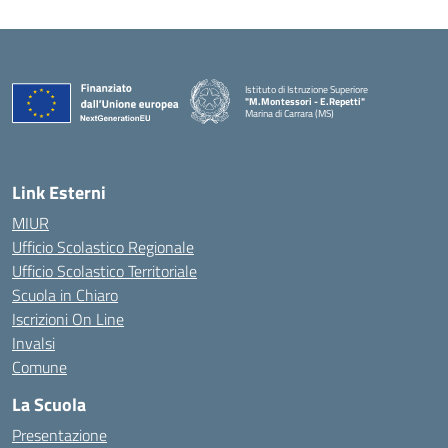
Istituto di Istruzione Superiore
"M.Montessori - E.Repetti"
Marina di Carrara (MS)
— Visita la pagina iniziale della scuola
Link Esterni
MIUR
Ufficio Scolastico Regionale
Ufficio Scolastico Territoriale
Scuola in Chiaro
Iscrizioni On Line
Invalsi
Comune
La Scuola
Presentazione