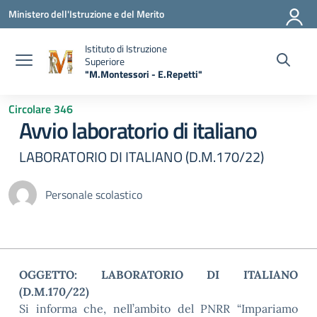
Vai ai contenuti
Vai al menu di navigazione
Vai al footer
Ministero dell'Istruzione e del Merito
Istituto di Istruzione
Superiore
"M.Montessori - E.Repetti"
— Visita la pagina iniziale della scuola
Circolare 346
Avvio laboratorio di italiano
LABORATORIO DI ITALIANO (D.M.170/22)
Personale scolastico
OGGETTO: LABORATORIO DI ITALIANO
(D.M.170/22)
Si informa che, nell’ambito del PNRR “Impariamo