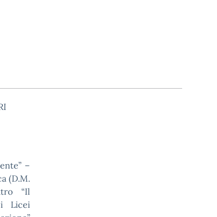
RI
ente” –
ca (D.M.
tro “Il
i Licei