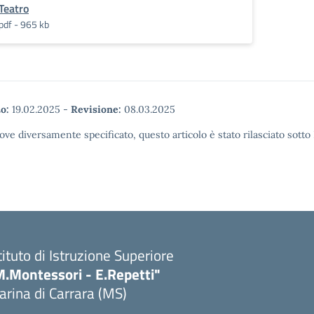
Teatro
pdf - 965 kb
o:
19.02.2025
-
Revisione:
08.03.2025
ove diversamente specificato, questo articolo è stato rilasciato sott
tituto di Istruzione Superiore
M.Montessori - E.Repetti"
rina di Carrara (MS)
Visita la pagina iniziale della scuola