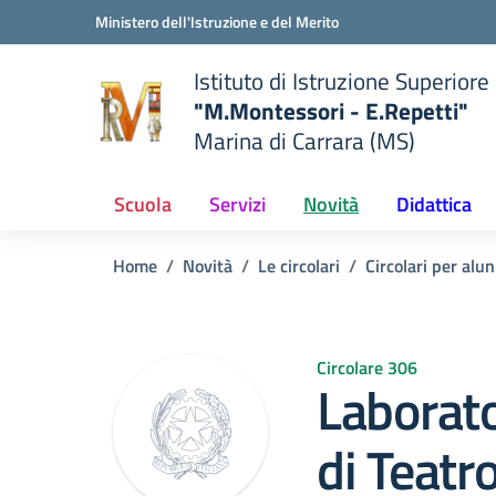
Vai ai contenuti
Vai al menu di navigazione
Vai al footer
Ministero dell'Istruzione e del Merito
Istituto di Istruzione Superiore
"M.Montessori - E.Repetti"
Marina di Carrara (MS)
 della scuola
— Visita la pagina iniziale del
Scuola
Servizi
Novità
Didattica
Home
Novità
Le circolari
Circolari per alun
Circolare 306
Laborato
di Teatr