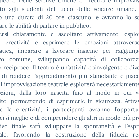
stico e Delle Scienze Umane e “Teatro e improvvis
ato agli studenti del Liceo delle scienze umane. 
o una durata di 20 ore ciascuno, e avranno lo s
are le abilità di parlare in pubblico,
ersi chiaramente e ascoltare attivamente, esplo
a creatività e esprimere le emozioni attraverso
tica, imparare a lavorare insieme per raggiun
ivo comune, sviluppando capacità di collabora
o reciproco. Il teatro è un’attività coinvolgente e div
 di rendere l’apprendimento più stimolante e piacev
i improvvisazione teatrale esplorerà necessariamen
zioni, dalla loro nascita fino al modo in cui 
ite, permettendo di esprimerle in sicurezza. Attrav
e la creatività, i partecipanti avranno l’opportu
rsi meglio e di comprendere gli altri in modo più p
tivo finale sarà sviluppare la spontaneità e l’esp
ale, favorendo la costruzione della fiducia re