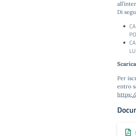
all’int
Di segu
CA
PO
CA
LU
Scarica
Per isc
entro s
https:
Docu