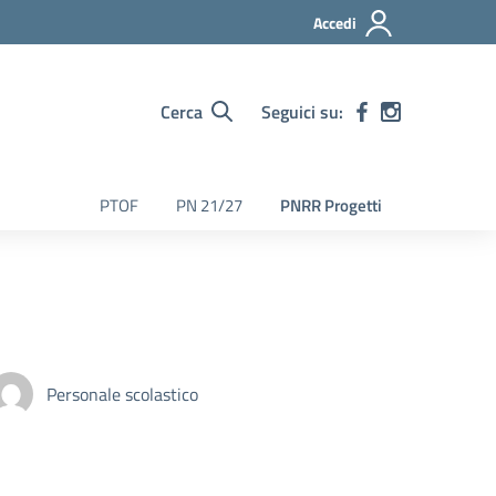
Accedi
Cerca
Seguici su:
PTOF
PN 21/27
PNRR Progetti
Personale scolastico