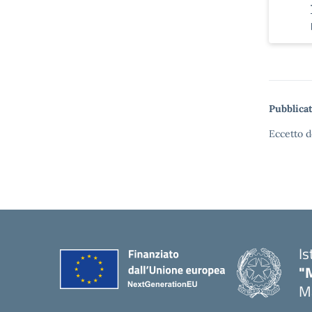
Pubblicat
Eccetto d
Is
"
Ma
— 