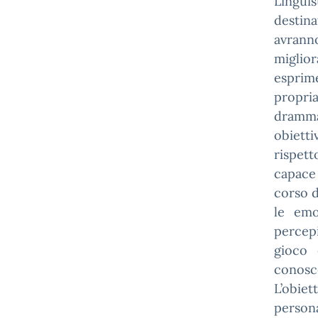
Lingui
destin
avrann
miglior
esprim
propri
dramma
obiett
rispett
capace
corso d
le emo
percep
gioco 
conosce
L’obiet
person