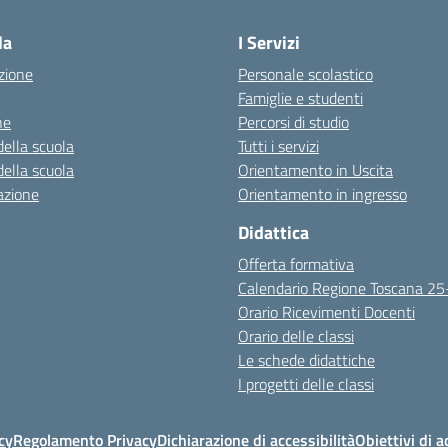
la
I Servizi
zione
Personale scolastico
Famiglie e studenti
ne
Percorsi di studio
della scuola
Tutti i servizi
della scuola
Orientamento in Uscita
azione
Orientamento in ingresso
Didattica
Offerta formativa
Calendario Regione Toscana 2
Orario Ricevimenti Docenti
Orario delle classi
Le schede didattiche
I progetti delle classi
cy
Regolamento Privacy
Dichiarazione di accessibilità
Obiettivi di a