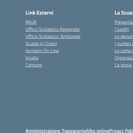
Link Esterni
La Scuo
MIUR
Presenta
Ufficio Scolastico Regionale
I luoghi
Ufficio Scolastico Territoriale
Le perso
Scuola in Chiaro
I numeri 
Iscrizioni On Line
Le carte 
Invalsi
Organizz
Comune
La storia
Amministrazione Trasparente
Albo online
Privacy Poli