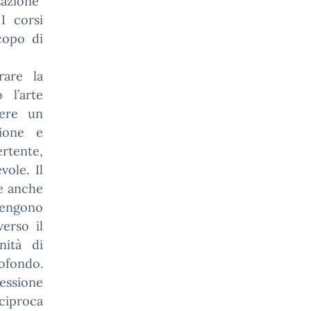
azione”
I corsi
copo di
rare la
 l’arte
gere un
zione e
ertente,
ole. Il
te anche
vengono
erso il
nità di
rofondo.
ressione
ciproca