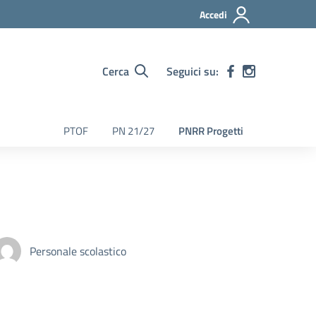
Accedi
Cerca
Seguici su:
PTOF
PN 21/27
PNRR Progetti
Personale scolastico