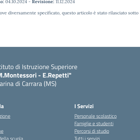
o:
04.10.2024
-
Revisione:
11.12.2024
ove diversamente specificato, questo articolo è stato rilasciato sott
tituto di Istruzione Superiore
M.Montessori - E.Repetti"
rina di Carrara (MS)
Visita la pagina iniziale della scuola
la
I Servizi
zione
Personale scolastico
Famiglie e studenti
ne
Percorsi di studio
della scuola
Tutti i servizi