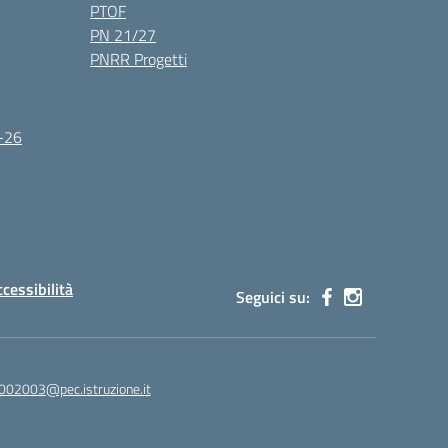
PTOF
PN 21/27
PNRR Progetti
5-26
ccessibilità
Seguici su:
002003@pec.istruzione.it