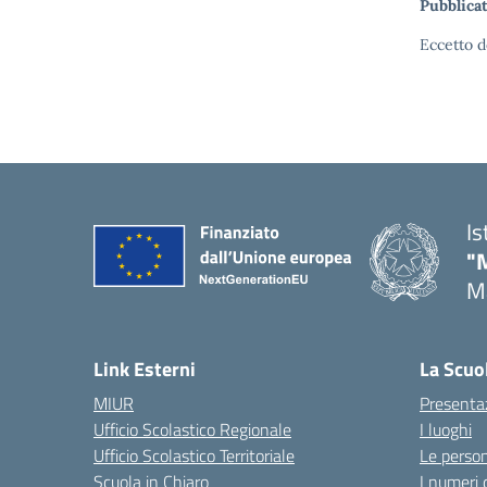
Pubblicat
Eccetto d
Is
"
Ma
— 
Link Esterni
La Scuo
MIUR
Presenta
Ufficio Scolastico Regionale
I luoghi
Ufficio Scolastico Territoriale
Le perso
Scuola in Chiaro
I numeri 