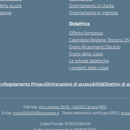
della scuola
Orientamento in Uscita
azione
Orientamento in ingresso
Didattica
Offerta formativa
Calendario Regione Toscana 2
Orario Ricevimenti Docenti
Orario delle classi
Le schede didattiche
I progetti delle classi
cy
Regolamento Privacy
Dichiarazione di accessibilità
Obiettivi di a
Indirizzo:
Via Lunense 39/B - 54033 Carrara (MS)
Email:
msis002003@istruzione.it
Posta elettronica certificata (PEC):
msis
Codice fiscale: 91002030459
Codice meccanografico:
MSIS002003