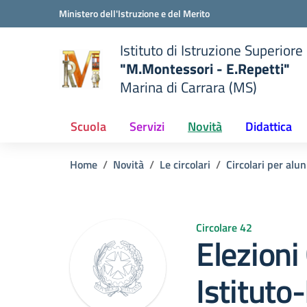
Vai ai contenuti
Vai al menu di navigazione
Vai al footer
Ministero dell'Istruzione e del Merito
Istituto di Istruzione Superiore
"M.Montessori - E.Repetti"
Marina di Carrara (MS)
 della scuola
— Visita la pagina iniziale del
Scuola
Servizi
Novità
Didattica
Home
Novità
Le circolari
Circolari per alun
Circolare 42
Elezioni
Istituto