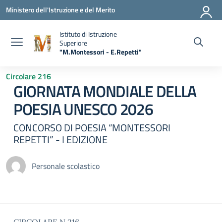
Vai ai contenuti
Vai al menu di navigazione
Vai al footer
Ministero dell'Istruzione e del Merito
Istituto di Istruzione
Superiore
"M.Montessori - E.Repetti"
— Visita la pagina iniziale della scuola
Circolare 216
GIORNATA MONDIALE DELLA
POESIA UNESCO 2026
CONCORSO DI POESIA “MONTESSORI
REPETTI” - I EDIZIONE
Personale scolastico