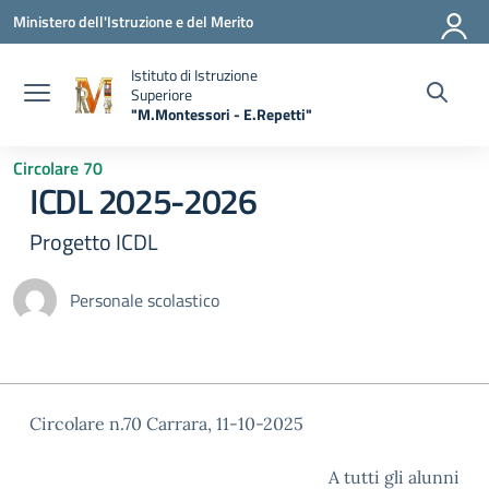
Vai ai contenuti
Vai al menu di navigazione
Vai al footer
Ministero dell'Istruzione e del Merito
Istituto di Istruzione
Superiore
"M.Montessori - E.Repetti"
— Visita la pagina iniziale della scuola
Circolare 70
ICDL 2025-2026
Progetto ICDL
Personale scolastico
Circolare n.70 Carrara, 11-10-2025
A tutti gli alunni