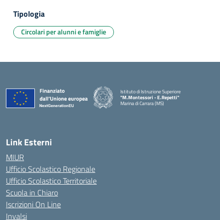
Tipologia
Circolari per alunni e famiglie
Istituto di Istruzione Superiore
"M.Montessori - E.Repetti"
Marina di Carrara (MS)
— Visita la pagina iniziale della scuola
Link Esterni
MIUR
Ufficio Scolastico Regionale
Ufficio Scolastico Territoriale
Scuola in Chiaro
Iscrizioni On Line
Invalsi