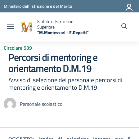
Vai ai contenuti
Vai al menu di navigazione
Vai al footer
Ministero dell'Istruzione e del Merito
Istituto di Istruzione
Superiore
"M.Montessori - E.Repetti"
— Visita la pagina iniziale della scuola
Circolare 539
Percorsi di mentoring e
orientamento D.M.19
Avviso di selezione del personale percorsi di
mentoring e orientamento D.M.19
Personale scolastico