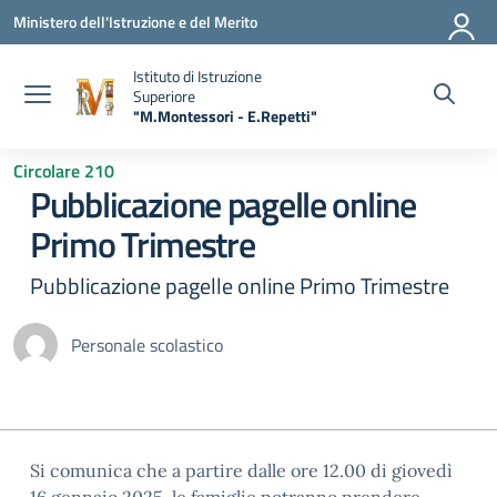
Vai ai contenuti
Vai al menu di navigazione
Vai al footer
Ministero dell'Istruzione e del Merito
Istituto di Istruzione
Superiore
"M.Montessori - E.Repetti"
— Visita la pagina iniziale della scuola
Circolare 210
Pubblicazione pagelle online
Primo Trimestre
Pubblicazione pagelle online Primo Trimestre
Personale scolastico
Si comunica che a partire dalle ore 12.00 di giovedì