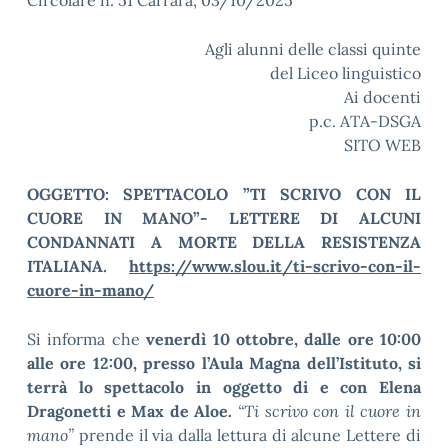
Circolare n. 51 Carrara, 03/10/2025
Agli alunni delle classi quinte
del Liceo linguistico
Ai docenti
p.c. ATA-DSGA
SITO WEB
OGGETTO: SPETTACOLO ”TI SCRIVO CON IL
CUORE IN MANO”- LETTERE DI ALCUNI
CONDANNATI A MORTE DELLA RESISTENZA
ITALIANA.
https://www.slou.it/ti-scrivo-con-il-
cuore-in-mano/
Si informa che
venerdì 10 ottobre, dalle ore 10:00
alle ore 12:00, presso l’Aula Magna dell’Istituto, si
terrà lo spettacolo in oggetto di e con Elena
Dragonetti e Max de Aloe.
“Ti scrivo con il cuore in
mano”
prende il via dalla lettura di alcune Lettere di