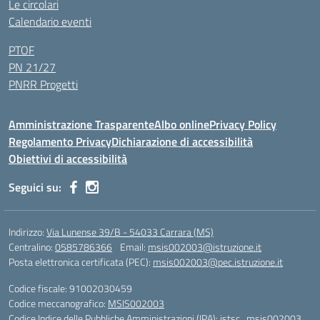
Le circolari
Calendario eventi
PTOF
PN 21/27
PNRR Progetti
Amministrazione Trasparente
Albo online
Privacy Policy
Regolamento Privacy
Dichiarazione di accessibilità
Obiettivi di accessibilità
Seguici su:
Indirizzo:
Via Lunense 39/B - 54033 Carrara (MS)
Centralino:
0585786366
Email:
msis002003@istruzione.it
Posta elettronica certificata (PEC):
msis002003@pec.istruzione.it
Codice fiscale: 91002030459
Codice meccanografico:
MSIS002003
Codice Indice delle Pubbliche Amministrazioni (IPA): istsc_msis002003