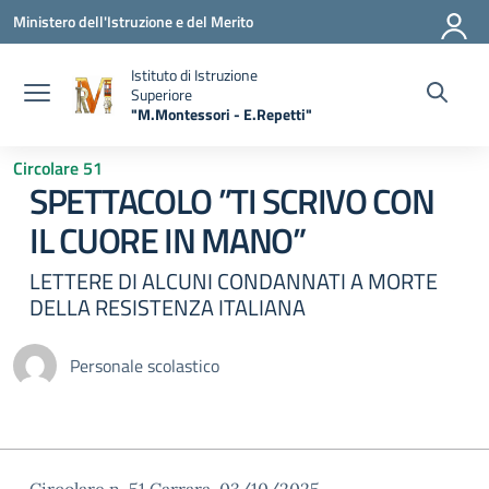
Vai ai contenuti
Vai al menu di navigazione
Vai al footer
Ministero dell'Istruzione e del Merito
Istituto di Istruzione
Superiore
"M.Montessori - E.Repetti"
— Visita la pagina iniziale della scuola
Circolare 51
SPETTACOLO ”TI SCRIVO CON
IL CUORE IN MANO”
LETTERE DI ALCUNI CONDANNATI A MORTE
DELLA RESISTENZA ITALIANA
Personale scolastico