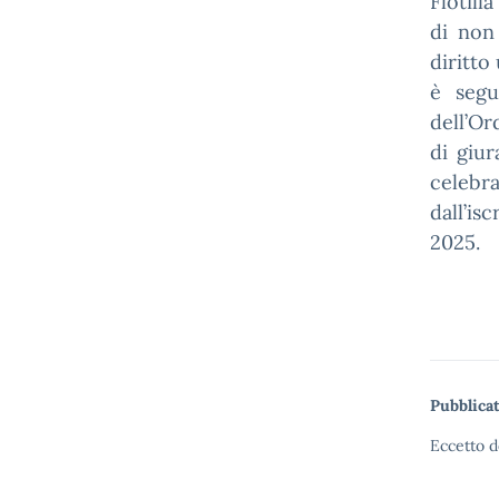
Flotill
di non
diritto
è segu
dell’Or
di giur
celeb
dall’is
2025.
Pubblicat
Eccetto d