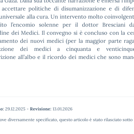
a a Gaza. Dalla sua toccante narrazione è emersa l’im
 accettare politiche di disumanizzazione e di difen
 universale alla cura. Un intervento molto coinvolgent
ito l’encomio solenne per il dottor Bresciani d
dine dei Medici. Il convegno si è concluso con la c
amento dei nuovi medici (per la maggior parte raga
razione dei medici a cinquanta e venticinqu
crizione all’albo e il ricordo dei medici che sono man
o:
29.12.2025
-
Revisione:
13.01.2026
ove diversamente specificato, questo articolo è stato rilasciato sott