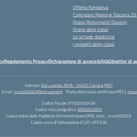
Offerta formativa
Calendario Regione Toscana 2
Orario Ricevimenti Docenti
Orario delle classi
Le schede didattiche
I progetti delle classi
cy
Regolamento Privacy
Dichiarazione di accessibilità
Obiettivi di a
Indirizzo:
Via Lunense 39/B - 54033 Carrara (MS)
Email:
msis002003@istruzione.it
Posta elettronica certificata (PEC):
msis
Codice fiscale: 91002030459
Codice meccanografico:
MSIS002003
Codice Indice delle Pubbliche Amministrazioni (IPA): istsc_msis002003
Codice unico di fatturazione (CUF): UFE328