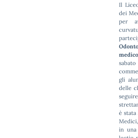
Il Lice
dei Med
per a
curva
partec
Odonto
medico 
sabato
commer
gli alu
delle 
seguire
stretta
è stata
Medici,
in una
lectio 