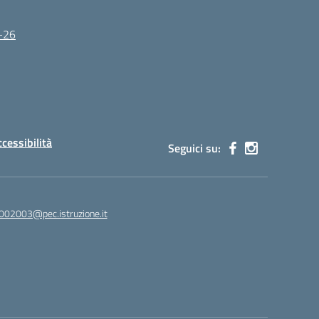
5-26
ccessibilità
Seguici su:
002003@pec.istruzione.it