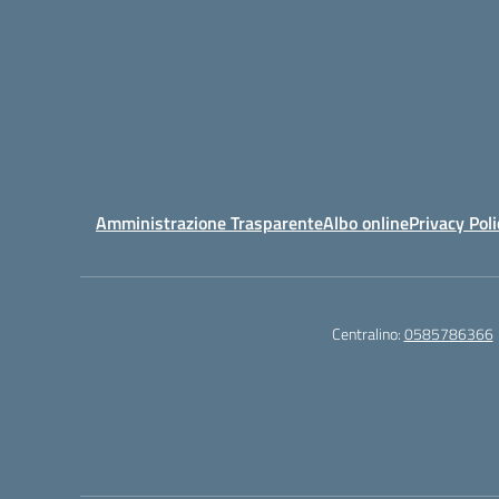
Amministrazione Trasparente
Albo online
Privacy Poli
Centralino:
0585786366