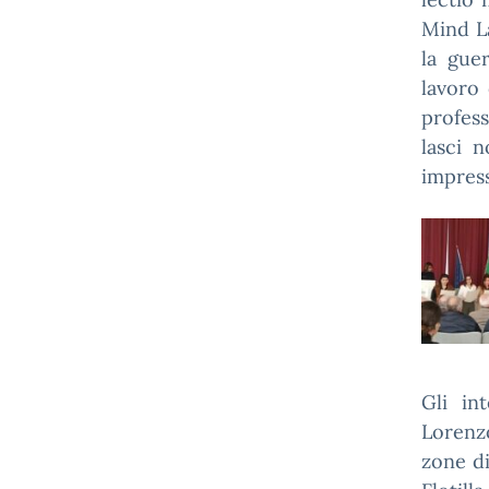
Mind La
la guer
lavoro 
profess
lasci 
impress
Gli in
Lorenz
zone di