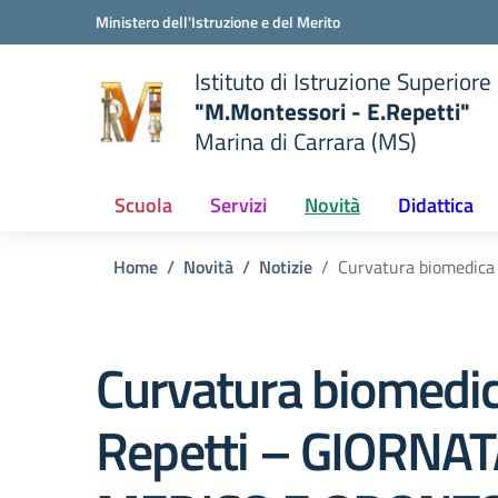
Vai ai contenuti
Vai al menu di navigazione
Vai al footer
Ministero dell'Istruzione e del Merito
Istituto di Istruzione Superiore
"M.Montessori - E.Repetti"
Marina di Carrara (MS)
 della scuola
— Visita la pagina iniziale del
Scuola
Servizi
Novità
Didattica
Home
Novità
Notizie
Curvatura biomedic
Curvatura biomedic
Repetti – GIORNA