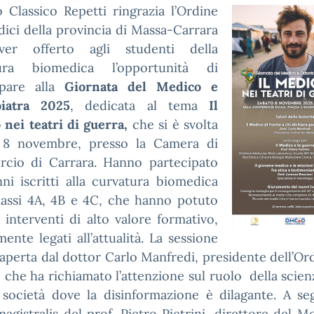
o Classico Repetti ringrazia l’Ordine
ici della provincia di Massa-Carrara
ver offerto agli studenti della
tura biomedica l’opportunità di
ipare alla
Giornata del Medico e
iatra 2025
, dedicata al tema
Il
nei teatri di guerra,
che si è svolta
 8 novembre, presso la Camera di
cio di Carrara. Hanno partecipato
nni iscritti alla curvatura biomedica
classi 4A, 4B e 4C, che hanno potuto
 interventi di alto valore formativo,
mente legati all’attualità. La sessione
 aperta dal dottor Carlo Manfredi, presidente dell’Or
 che ha richiamato l’attenzione sul ruolo della scien
 società dove la disinformazione è dilagante. A seg
magistralis del prof. Pietro Pietrini, direttore del M