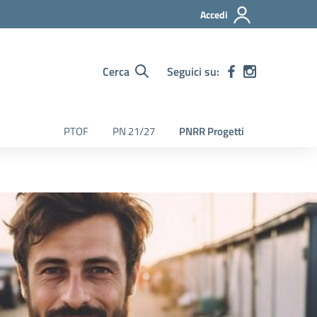
Accedi
Cerca
Seguici su:
PTOF
PN 21/27
PNRR Progetti