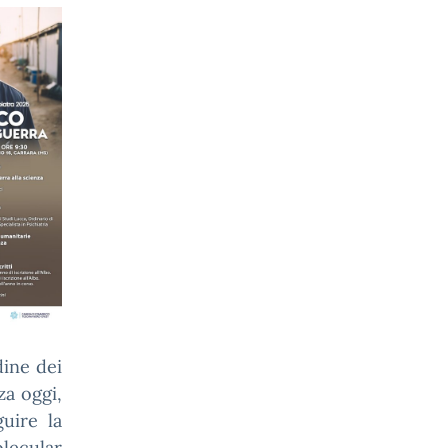
dine dei
za oggi,
uire la
olecular