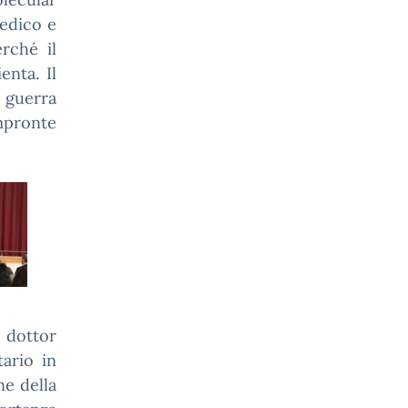
Medico e
erché il
enta. Il
a guerra
mpronte
 dottor
ario in
ne della