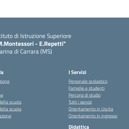
tituto di Istruzione Superiore
M.Montessori - E.Repetti"
rina di Carrara (MS)
Visita la pagina iniziale della scuola
la
I Servizi
zione
Personale scolastico
Famiglie e studenti
ne
Percorsi di studio
della scuola
Tutti i servizi
della scuola
Orientamento in Uscita
azione
Orientamento in ingresso
Didattica