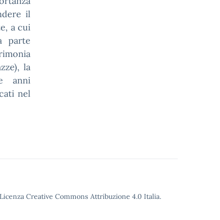
portanza
dere il
e, a cui
a parte
erimonia
zze), la
e anni
cati nel
o Licenza Creative Commons Attribuzione 4.0 Italia.