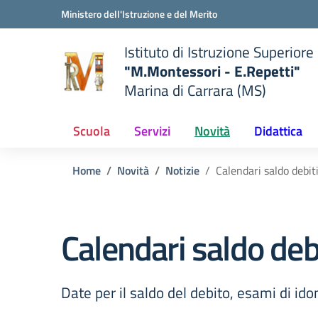
Vai ai contenuti
Vai al menu di navigazione
Vai al footer
Ministero dell'Istruzione e del Merito
Istituto di Istruzione Superiore
"M.Montessori - E.Repetti"
Marina di Carrara (MS)
 della scuola
— Visita la pagina iniziale del
Scuola
Servizi
Novità
Didattica
Home
Novità
Notizie
Calendari saldo debiti
Calendari saldo debi
Date per il saldo del debito, esami di ido