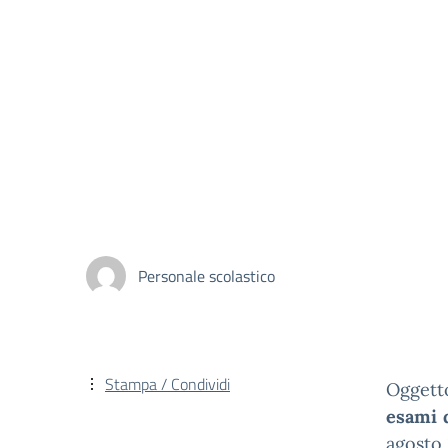
Personale scolastico
Stampa / Condividi
Oggett
esami d
agosto 