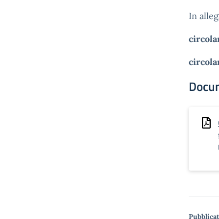
In alle
circol
circola
Docu
Pubblicat