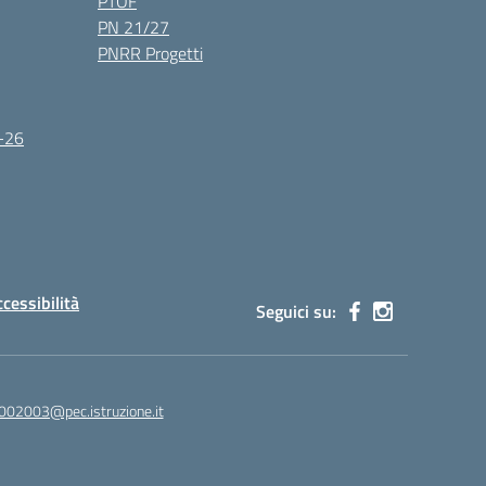
PTOF
PN 21/27
PNRR Progetti
5-26
ccessibilità
Seguici su:
002003@pec.istruzione.it