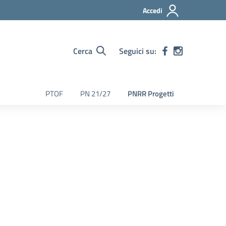
Accedi
Cerca
Seguici su:
PTOF
PN 21/27
PNRR Progetti