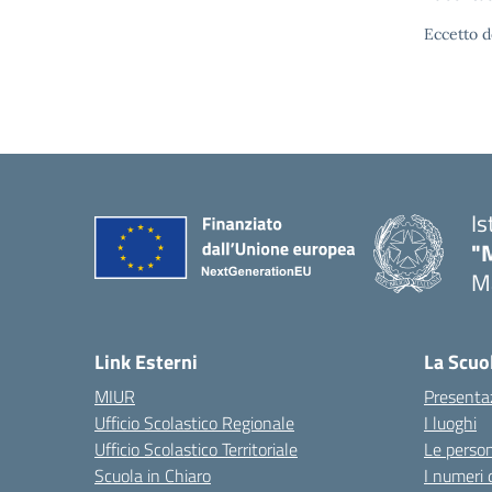
Eccetto d
Is
"
Ma
— 
Link Esterni
La Scuo
MIUR
Presenta
Ufficio Scolastico Regionale
I luoghi
Ufficio Scolastico Territoriale
Le perso
Scuola in Chiaro
I numeri 