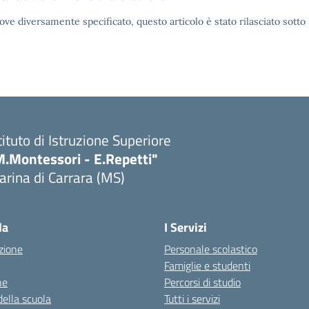
ove diversamente specificato, questo articolo è stato rilasciato sott
tituto di Istruzione Superiore
M.Montessori - E.Repetti"
rina di Carrara (MS)
Visita la pagina iniziale della scuola
la
I Servizi
zione
Personale scolastico
Famiglie e studenti
ne
Percorsi di studio
della scuola
Tutti i servizi