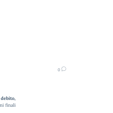
0
 debito,
i finali