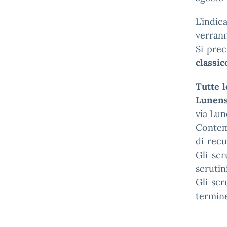
L’indi
verrann
Si prec
classic
Tutte l
Lunens
via Lun
Contem
di recu
Gli scr
scrutin
Gli scr
termine