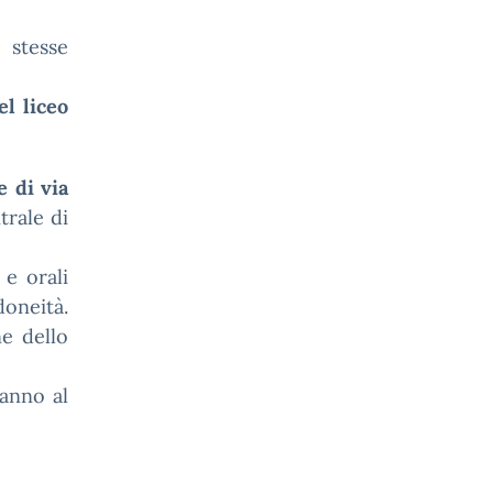
 stesse
el liceo
e di via
trale di
e orali
doneità.
ne dello
ranno al