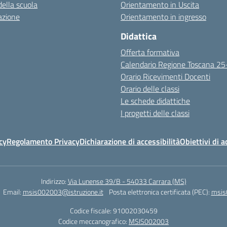
della scuola
Orientamento in Uscita
azione
Orientamento in ingresso
Didattica
Offerta formativa
Calendario Regione Toscana 2
Orario Ricevimenti Docenti
Orario delle classi
Le schede didattiche
I progetti delle classi
cy
Regolamento Privacy
Dichiarazione di accessibilità
Obiettivi di a
Indirizzo:
Via Lunense 39/B - 54033 Carrara (MS)
Email:
msis002003@istruzione.it
Posta elettronica certificata (PEC):
msis
Codice fiscale: 91002030459
Codice meccanografico:
MSIS002003