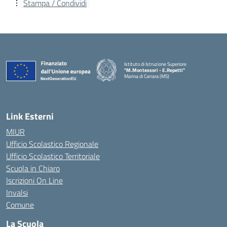
Stampa / Condividi
Istituto di Istruzione Superiore
"M.Montessori - E.Repetti"
Marina di Carrara (MS)
— Visita la pagina iniziale della scuola
Link Esterni
MIUR
Ufficio Scolastico Regionale
Ufficio Scolastico Territoriale
Scuola in Chiaro
Iscrizioni On Line
Invalsi
Comune
La Scuola