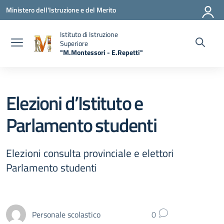
Vai ai contenuti
Vai al menu di navigazione
Vai al footer
Ministero dell'Istruzione e del Merito
Istituto di Istruzione
Superiore
"M.Montessori - E.Repetti"
— Visita la pagina iniziale della scuola
Elezioni d’Istituto e
Parlamento studenti
Elezioni consulta provinciale e elettori
Parlamento studenti
Personale scolastico
0