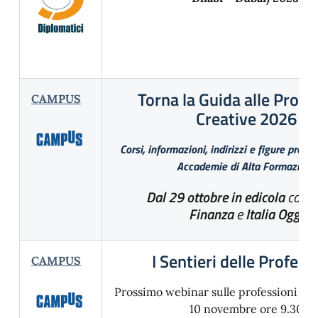
Torna la Guida alle Profe
CAMPUS
Creative 2026
Corsi, informazioni, indirizzi e figure profe
Accademie di Alta Formazione
Dal 29 ottobre in edicola
con
M
Finanza
e
Italia Oggi
I Sentieri delle Profess
CAMPUS
Prossimo webinar sulle professioni Ag
10 novembre ore 9.30