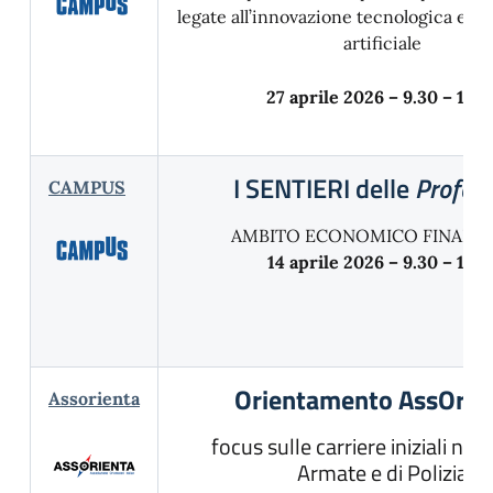
legate all’innovazione tecnologica e all
artificiale
27 aprile 2026 – 9.30 – 11.3
I SENTIERI delle
Profess
CAMPUS
AMBITO ECONOMICO FINANZI
14 aprile 2026 – 9.30 – 11.3
Orientamento AssOrien
Assorienta
focus sulle carriere iniziali nel
Armate e di Polizia