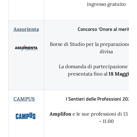
ingresso gratuito
Concorso ‘Onore al merito’:
Assorienta
Borse di Studio per la preparazione ai
divisa
La domanda di partecipazione può
presentata fino al
18 Maggio 2
I Sentieri delle Professioni 2024
CAMPUS
Amplifon
e le sue professioni
di
13 ma
– 11.00