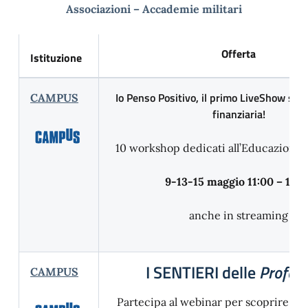
Associazioni –
Accademie militari
Offerta
Istituzione
Io Penso Positivo, il primo LiveShow sul
CAMPUS
finanziaria!
10 workshop dedicati all’Educazione 
9-13-15 maggio
11:00 – 12:1
anche in streaming
I SENTIERI delle
Profess
CAMPUS
Partecipa al webinar per scoprire le 