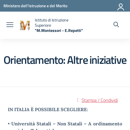
Vai ai contenuti
Vai al menu di navigazione
Vai al footer
Ministero dell'Istruzione e del Merito
Istituto di Istruzione
Superiore
"M.Montessori - E.Repetti"
— Visita la pagina iniziale della scuola
Orientamento: Altre iniziative
Stampa / Condividi
IN ITALIA È POSSIBILE SCEGLIERE:
•
Università Statali – Non Statali – A ordinamento