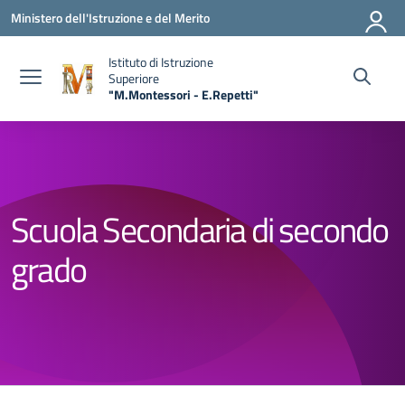
Vai ai contenuti
Vai al menu di navigazione
Vai al footer
Ministero dell'Istruzione e del Merito
Istituto di Istruzione
Superiore
"M.Montessori - E.Repetti"
— Visita la pagina iniziale della scuola
Scuola Secondaria di secondo
grado