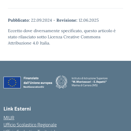
Pubblicato:
22.09.2024
-
Revisione:
12.06.2025
Eccetto dove diversamente specificato, questo articolo è
stato rilasciato sotto Licenza Creative Commons
Attribuzione 4.0 Italia.
Istituto di Istruzione Superiore
"M.Montessori - E.Repetti"
Marina di Carrara (MS)
— Visita la pagina iniziale della scuola
Link Esterni
MIUR
Ufficio Scolastico Regionale