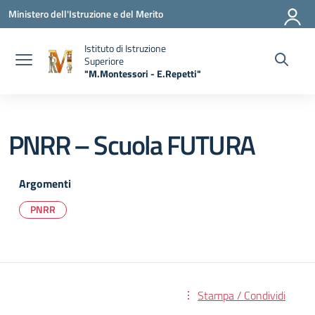
Vai ai contenuti
Vai al menu di navigazione
Vai al footer
Ministero dell'Istruzione e del Merito
Istituto di Istruzione
Superiore
"M.Montessori - E.Repetti"
— Visita la pagina iniziale della scuola
PNRR – Scuola FUTURA
Argomenti
PNRR
Stampa / Condividi