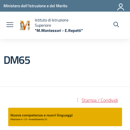
Vai ai contenuti
Vai al menu di navigazione
Vai al footer
Ministero dell'Istruzione e del Merito
Istituto di Istruzione
Superiore
"M.Montessori - E.Repetti"
— Visita la pagina iniziale della scuola
DM65
Stampa / Condividi