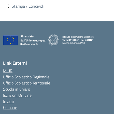
Stampa / Condividi
Istituto di Istruzione Superiore
"M.Montessori - E.Repetti"
Marina di Carrara (MS)
— Visita la pagina iniziale della scuola
Link Esterni
MIUR
Ufficio Scolastico Regionale
Ufficio Scolastico Territoriale
Scuola in Chiaro
Iscrizioni On Line
Invalsi
Comune