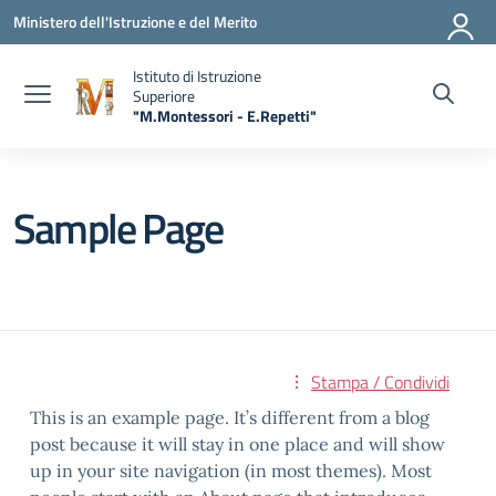
Vai ai contenuti
Vai al menu di navigazione
Vai al footer
Ministero dell'Istruzione e del Merito
Istituto di Istruzione
Superiore
"M.Montessori - E.Repetti"
— Visita la pagina iniziale della scuola
Sample Page
Stampa / Condividi
This is an example page. It’s different from a blog
post because it will stay in one place and will show
up in your site navigation (in most themes). Most