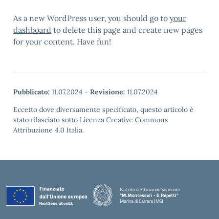
As a new WordPress user, you should go to
your
dashboard
to delete this page and create new pages
for your content. Have fun!
Pubblicato:
11.07.2024
-
Revisione:
11.07.2024
Eccetto dove diversamente specificato, questo articolo è
stato rilasciato sotto Licenza Creative Commons
Attribuzione 4.0 Italia.
Istituto di Istruzione Superiore
"M.Montessori - E.Repetti"
Marina di Carrara (MS)
— Visita la pagina iniziale della scuola