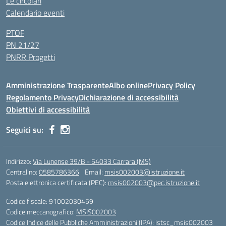
Le circolari
Calendario eventi
PTOF
PN 21/27
PNRR Progetti
Amministrazione Trasparente
Albo online
Privacy Policy
Regolamento Privacy
Dichiarazione di accessibilità
Obiettivi di accessibilità
Seguici su:
Indirizzo:
Via Lunense 39/B - 54033 Carrara (MS)
Centralino:
0585786366
Email:
msis002003@istruzione.it
Posta elettronica certificata (PEC):
msis002003@pec.istruzione.it
Codice fiscale: 91002030459
Codice meccanografico:
MSIS002003
Codice Indice delle Pubbliche Amministrazioni (IPA): istsc_msis002003