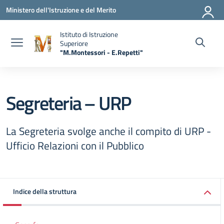
Vai ai contenuti
Vai al menu di navigazione
Vai al footer
Ministero dell'Istruzione e del Merito
Istituto di Istruzione
Superiore
"M.Montessori - E.Repetti"
— Visita la pagina iniziale della scuola
Segreteria – URP
La Segreteria svolge anche il compito di URP -
Ufficio Relazioni con il Pubblico
Indice della struttura