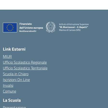
Istituto di Istruzione Superiore
"M.Montessori - E.Repetti"
Marina di Carrara (MS)
— Visita la pagina iniziale della scuola
Link Esterni
MIUR
Ufficio Scolastico Regionale
Ufficio Scolastico Territoriale
Scuola in Chiaro
Iscrizioni On Line
Invalsi
Comune
La Scuola
Presentazione