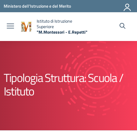
Vai ai contenuti
Vai al menu di navigazione
Vai al footer
Ministero dell'Istruzione e del Merito
Istituto di Istruzione
Superiore
"M.Montessori - E.Repetti"
— Visita la pagina iniziale della scuola
Tipologia Struttura:
Scuola /
Istituto