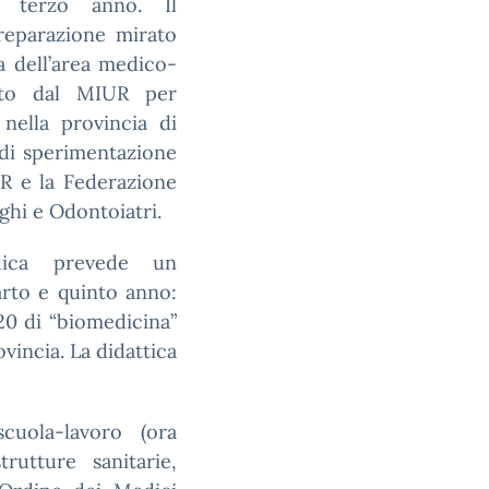
l terzo anno. Il
reparazione mirato
ea dell’area medico-
nato dal MIUR per
 nella provincia di
 di sperimentazione
UR e la Federazione
ghi e Odontoiatri.
dica prevede un
arto e quinto anno:
20 di “biomedicina”
vincia. La didattica
cuola-lavoro (ora
utture sanitarie,