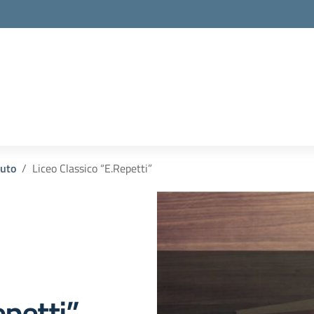
la scuola
tuto
Liceo Classico “E.Repetti”
epetti”