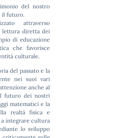
rimonio del nostro
il futuro.
zzato attraverso
 lettura diretta dei
ampio di educazione
tica che favorisce
ntità culturale.
ria del passato e la
ente nei suoi vari
 attenzione anche al
l futuro dei nostri
aggi matematici e la
la realtà fisica e
 a integrare cultura
mediante lo sviluppo
e criticamente sulle