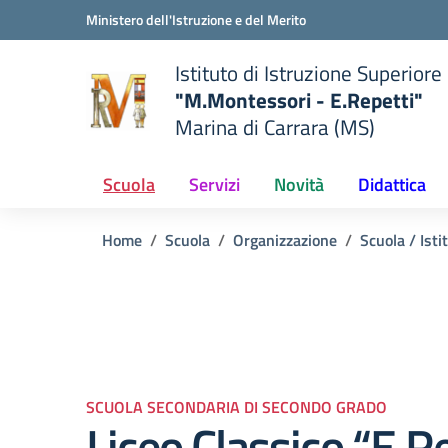
Vai ai contenuti
Vai al menu di navigazione
Vai al footer
Ministero dell'Istruzione e del Merito
Istituto di Istruzione Superiore
"M.Montessori - E.Repetti"
Marina di Carrara (MS)
 della scuola
— Visita la pagina iniziale del
Scuola
Servizi
Novità
Didattica
Home
Scuola
Organizzazione
Scuola / Isti
SCUOLA SECONDARIA DI SECONDO GRADO
Liceo Classico “E.R