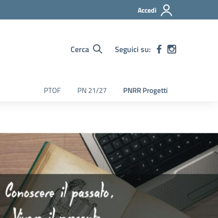
Accedi
Cerca
Seguici su:
PTOF
PN 21/27
PNRR Progetti