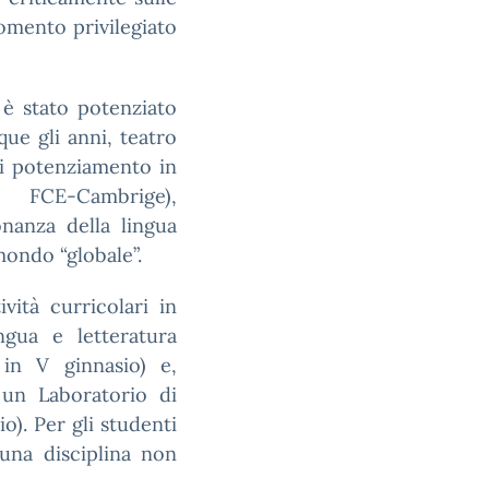
omento privilegiato
 è stato potenziato
ue gli anni, teatro
di potenziamento in
e FCE-Cambrige),
nanza della lingua
mondo “globale”.
vità curricolari in
ngua e letteratura
 in V ginnasio) e,
 un Laboratorio di
o). Per gli studenti
 una disciplina non