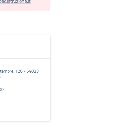
.istruzione.it
ttembre, 120 - 54033
)
00