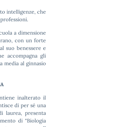
to intelligenze, che
 professioni.
scuola a dimensione
orano, con un forte
 al suo benessere e
che accompagna gli
la media al ginnasio
CA
tiene inalterato il
ntisce di per sé una
di laurea, presenta
mento di “Biologia