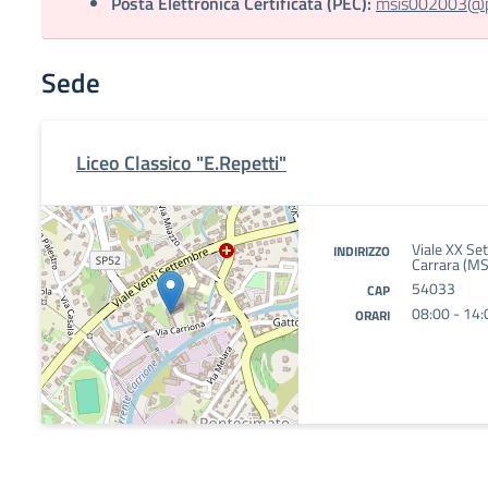
Posta Elettronica Certificata (PEC):
msis002003@pec
Sede
Liceo Classico "E.Repetti"
Viale XX Se
INDIRIZZO
Carrara (MS
54033
CAP
08:00 - 14:
ORARI