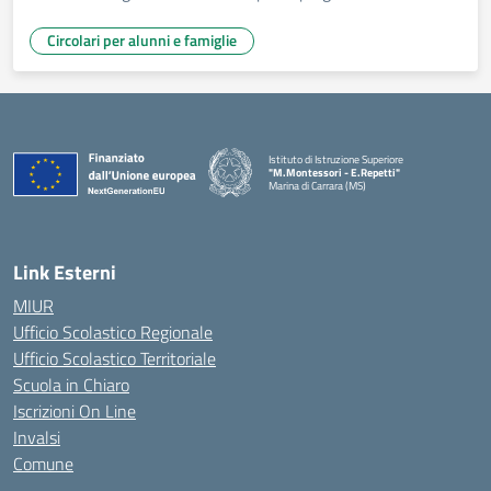
Circolari per alunni e famiglie
Istituto di Istruzione Superiore
"M.Montessori - E.Repetti"
Marina di Carrara (MS)
— Visita la pagina iniziale della scuola
Link Esterni
MIUR
Ufficio Scolastico Regionale
Ufficio Scolastico Territoriale
Scuola in Chiaro
Iscrizioni On Line
Invalsi
Comune