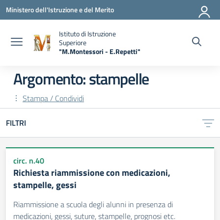
Vai ai contenuti
Vai al menu di navigazione
Vai al footer
Ministero dell'Istruzione e del Merito
Istituto di Istruzione
Superiore
"M.Montessori - E.Repetti"
— Visita la pagina iniziale della scuola
Argomento: stampelle
Stampa / Condividi
FILTRI
circ. n.40
Richiesta riammissione con medicazioni,
stampelle, gessi
Riammissione a scuola degli alunni in presenza di
medicazioni, gessi, suture, stampelle, prognosi etc.