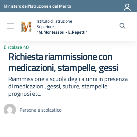
Vai ai contenuti
Vai al menu di navigazione
Vai al footer
Ministero dell'Istruzione e del Merito
Istituto di Istruzione
Superiore
"M.Montessori - E.Repetti"
— Visita la pagina iniziale della scuola
Circolare 40
Richiesta riammissione con
medicazioni, stampelle, gessi
Riammissione a scuola degli alunni in presenza
di medicazioni, gessi, suture, stampelle,
prognosi etc.
Personale scolastico