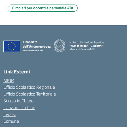
Circolari per docenti e personale ATA
Istituto di Istruzione Superiore
"M.Montessori - E.Repetti"
Marina di Carrara (MS)
— Visita la pagina iniziale della scuola
Link Esterni
MIUR
Ufficio Scolastico Regionale
Ufficio Scolastico Territoriale
Scuola in Chiaro
Iscrizioni On Line
Invalsi
Comune