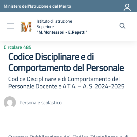
Vai ai contenuti
Vai al menu di navigazione
Vai al footer
Ministero dell'Istruzione e del Merito
Istituto di Istruzione
Superiore
"M.Montessori - E.Repetti"
— Visita la pagina iniziale della scuola
Circolare 485
Codice Disciplinare e di
Comportamento del Personale
Codice Disciplinare e di Comportamento del
Personale Docente e A.T.A. – A. S. 2024-2025
Personale scolastico