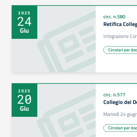
2025
24
circ. n.580
Retifica Coll
Giu
Integrazione Co
Circolari per do
2025
20
circ. n.577
Collegio dei D
Giu
Martedì 24 giugn
Circolari per do