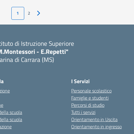
1
2
Pagina successiva
tituto di Istruzione Superiore
M.Montessori - E.Repetti"
rina di Carrara (MS)
Visita la pagina iniziale della scuola
la
I Servizi
zione
Personale scolastico
Famiglie e studenti
ne
Percorsi di studio
della scuola
Tutti i servizi
della scuola
Orientamento in Uscita
azione
Orientamento in ingresso