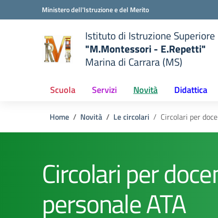
Vai ai contenuti
Vai al menu di navigazione
Vai al footer
Ministero dell'Istruzione e del Merito
Istituto di Istruzione Superiore
"M.Montessori - E.Repetti"
Marina di Carrara (MS)
 della scuola
— Visita la pagina iniziale del
Scuola
Servizi
Novità
Didattica
Home
Novità
Le circolari
Circolari per doc
Circolari per docen
personale ATA