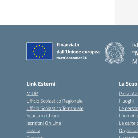
Is
"
Ma
— 
Link Esterni
La Scuo
MIUR
Presenta
Ufficio Scolastico Regionale
I luoghi
Ufficio Scolastico Territoriale
Le perso
Scuola in Chiaro
I numeri 
Iscrizioni On Line
Le carte 
Invalsi
Organizz
Comune
La storia