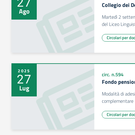
27
Collegio dei D
Ago
Martedì 2 sette
del Liceo Lingui
Circolari per do
2025
27
circ. n.594
Fondo pensio
Lug
Modalità di ades
complementare
Circolari per do