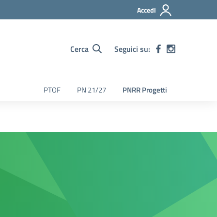
Accedi
Cerca
Seguici su:
PTOF
PN 21/27
PNRR Progetti