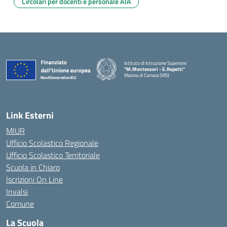
Circolari per docenti e personale ATA
Istituto di Istruzione Superiore
"M.Montessori - E.Repetti"
Marina di Carrara (MS)
— Visita la pagina iniziale della scuola
Link Esterni
MIUR
Ufficio Scolastico Regionale
Ufficio Scolastico Territoriale
Scuola in Chiaro
Iscrizioni On Line
Invalsi
Comune
La Scuola