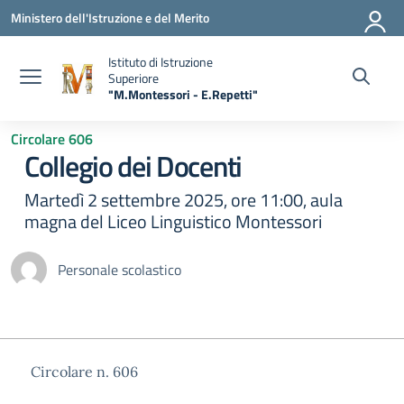
Vai ai contenuti
Vai al menu di navigazione
Vai al footer
Ministero dell'Istruzione e del Merito
Istituto di Istruzione
Superiore
"M.Montessori - E.Repetti"
— Visita la pagina iniziale della scuola
Circolare 606
Collegio dei Docenti
Martedì 2 settembre 2025, ore 11:00, aula
magna del Liceo Linguistico Montessori
Personale scolastico
Circolare n. 606